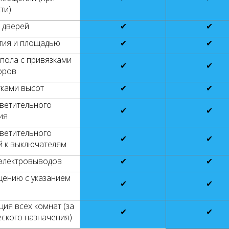
ти)
 дверей
✔
✔
тия и площадью
✔
✔
пола с привязками
✔
✔
оров
тками высот
✔
✔
ветительного
✔
✔
ия
ветительного
✔
✔
й к выключателям
 электровыводов
✔
✔
щению с указанием
✔
✔
а
ия всех комнат (за
✔
✔
ского назначения)