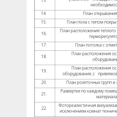
13.
необходимос
14.
План открывания
15.
План пола с типом покры
План расположения теплого 
16.
терморегулят
17.
План потолка с отме
План расположения ос
18.
оборудован
План расположения ос
19.
оборудования, с привязко
20.
План розеточных групп и
Развертки по каждому поме
21.
материал
Фотореалистичная визуализац
22.
исключением комнат техниче