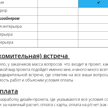
ия
✔
дзор
дизайнером
я интерьера
ерьера
терьера
комительная) встреча
ло, у заказчиков масса вопросов: что входит в проект, как
акой вид проекта подойдет именно мне, и много-много всег
дварительной встрече, где ответим на все ваши вопросы
мость работ и объясним условия оплаты.
оплата
зработку дизайн-проекта, где указываются все условия с
а наличный расчет, оплата с карты, оплата на р/счет (как о