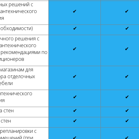
ных решений с
антехнического
✔
✔
ия
еобходимости)
✔
✔
очного решения с
антехнического
✔
✔
 рекомендациями по
иционеров
магазинам для
ора отделочных
✔
✔
ебели
технического
✔
✔
ия
а стен
✔
✔
 стен
✔
✔
репланировки с
омещений (при
✔
✔