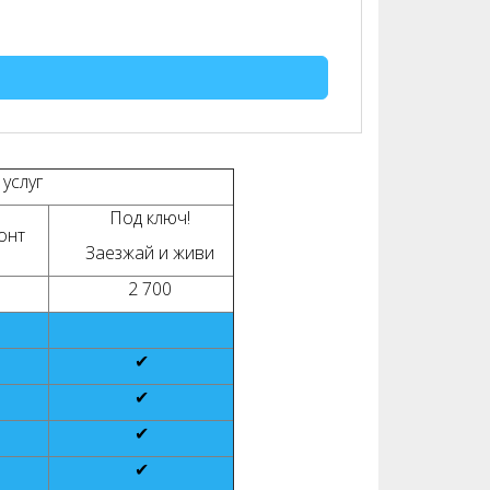
услуг
Под ключ!
онт
Заезжай и живи
2 700
✔
✔
✔
✔