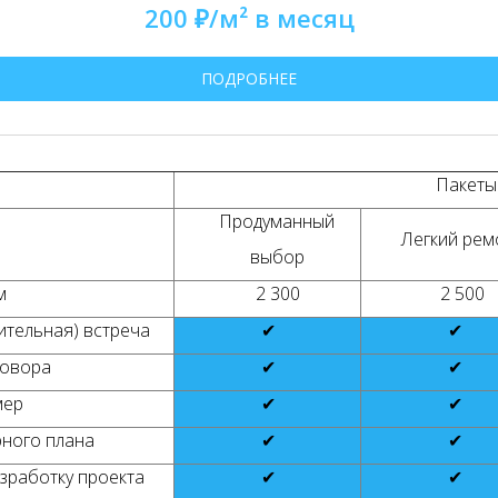
200 ₽/м² в месяц
ПОДРОБНЕЕ
Пакеты 
Продуманный
Легкий рем
выбор
м
2 300
2 500
тельная) встреча
✔
✔
говора
✔
✔
мер
✔
✔
ного плана
✔
✔
зработку проекта
✔
✔