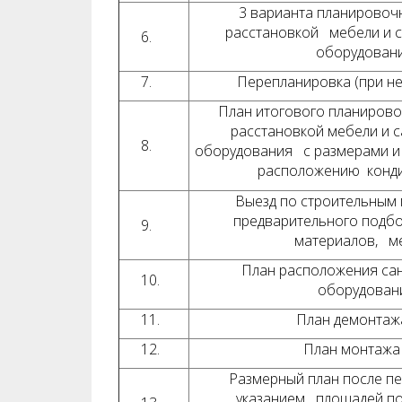
3 варианта планировоч
расстановкой мебели и с
6.
оборудован
7.
Перепланировка (при н
План итогового планиров
расстановкой мебели и с
8.
оборудования с размерами и
расположению конд
Выезд по строительным 
предварительного подб
9.
материалов, м
План расположения сан
10.
оборудован
11.
План демонтаж
12.
План монтажа
Размерный план после пе
указанием площадей п